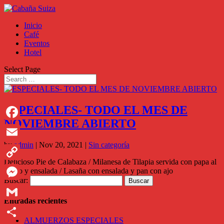
Inicio
Café
Eventos
Hotel
Select Page
ESPECIALES- TODO EL MES DE
NOVIEMBRE ABIERTO
Facebook
by
admin
|
Nov 20, 2021
|
Sin categoría
Email
Delicioso Pie de Calabaza / Milanesa de Tilapia servida con papa al
Copy
horno y ensalada / Lasaña con ensalada y pan con ajo
Buscar:
Link
Messenger
Entradas recientes
Gmail
ALMUERZOS ESPECIALES