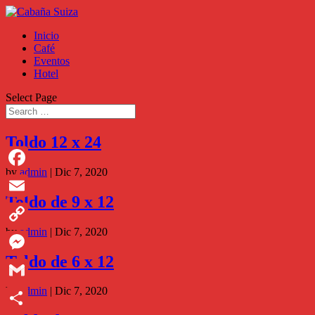
Inicio
Café
Eventos
Hotel
Select Page
Toldo 12 x 24
by
admin
|
Dic 7, 2020
Facebook
Toldo de 9 x 12
Email
by
admin
|
Dic 7, 2020
Copy
Toldo de 6 x 12
Link
Messenger
by
admin
|
Dic 7, 2020
Gmail